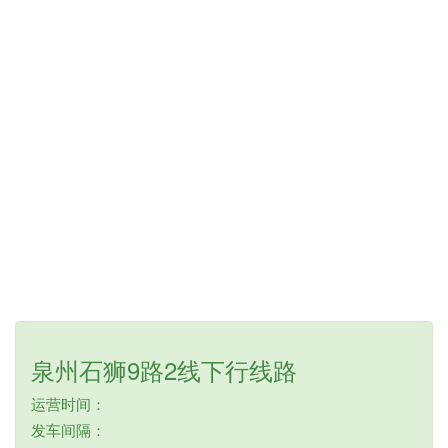
泉州石狮9路2线下行线路
运营时间：
发车间隔：