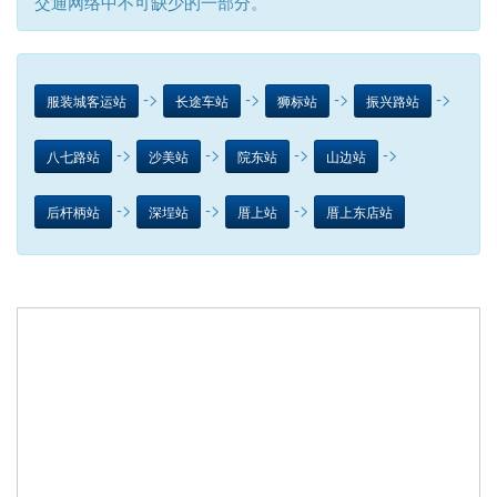
交通网络中不可缺少的一部分。
->
->
->
->
服装城客运站
长途车站
狮标站
振兴路站
->
->
->
->
八七路站
沙美站
院东站
山边站
->
->
->
后杆柄站
深埕站
厝上站
厝上东店站