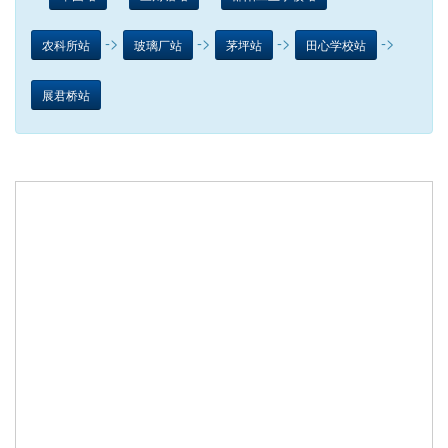
->
->
->
->
农科所站
玻璃厂站
茅坪站
田心学校站
展君桥站