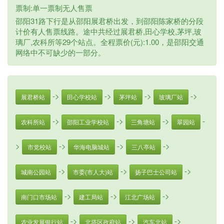
票制:单一票制无人售票
邵阳31路下行是从邵阳展君桥出发，到邵阳陈家桥的分段
计价有人售票线路。途中共经过展君桥,田心学校,茅坪,玻
璃厂,农科所等29个站点。全程票价(元):1.00，是邵阳交通
网络中不可缺少的一部分。
->
->
->
->
展君桥站
田心学校站
茅坪站
玻璃厂站
->
->
->
-
农科所站
邵阳工业学校站
三角塘站
翠园站
>
->
->
->
市党校站
华海电脑城站
三八亭站
->
->
->
城南公园站
市委(市人大)站
扬子巴士公司站
->
->
->
南门口市场站
建工局站
江北广场站
->
->
->
农业发展银行站
北塔区政府站
汽车北站