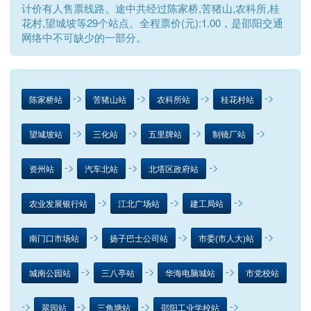
计价有人售票线路。途中共经过陈家桥,苦猪山,农科所,桂
花村,望城坡等29个站点。全程票价(元):1.00，是邵阳交通
网络中不可缺少的一部分。
->
->
->
->
陈家桥站
苦猪山站
农科所站
桂花村站
->
->
->
->
望城坡站
三化站
五里牌站
制镜厂站
->
->
->
资州站
汽车北站
北塔区政府站
->
->
->
农业发展银行站
江北广场站
建工局站
->
->
->
南门口市场站
扬子巴士公司站
市委(市人大)站
->
->
->
城南公园站
三八亭站
华海电脑城站
市党校站
->
->
->
->
翠园站
三角塘站
邵阳工业学校站