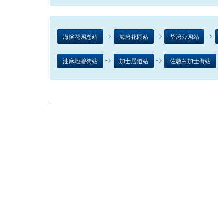
->
->
->
海滨花园总站
海湾花园站
荃湾公园站
->
->
油麻地碧街站
加士居道站
佐敦白加士街站