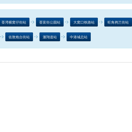
->
->
->
荃湾横窝仔街站
荃富街公园站
大窝口铁路站
旺角鸦兰街站
->
->
->
佐敦炮台街站
滙翔道站
中港城总站