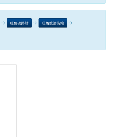
->
->
->
旺角铁路站
旺角豉油街站