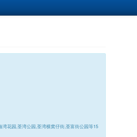
湾花园,荃湾公园,荃湾横窝仔街,荃富街公园等15