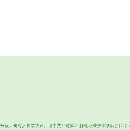
分段计价有人售票线路。途中共经过凤坪,怀化职业技术学院(河西),