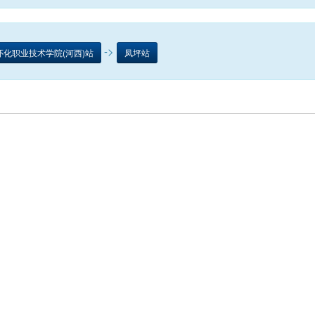
->
怀化职业技术学院(河西)站
凤坪站