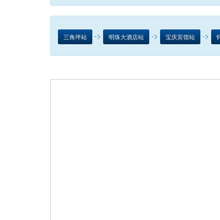
->
->
->
三角坪站
明珠大酒店站
宝庆宾馆站