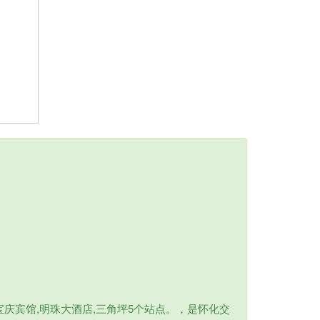
宝庆宾馆,明珠大酒店,三角坪5个站点。，是怀化交