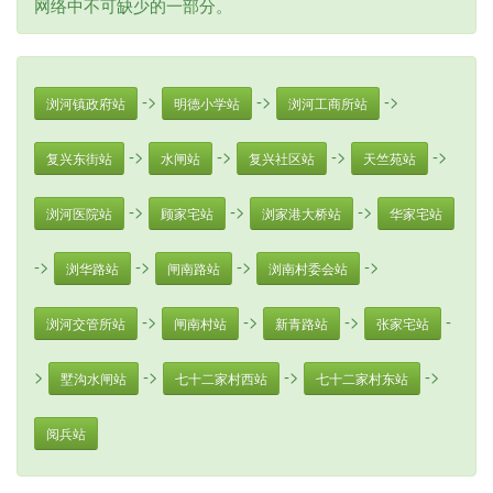
网络中不可缺少的一部分。
->
->
->
浏河镇政府站
明德小学站
浏河工商所站
->
->
->
->
复兴东街站
水闸站
复兴社区站
天竺苑站
->
->
->
浏河医院站
顾家宅站
浏家港大桥站
华家宅站
->
->
->
->
浏华路站
闸南路站
浏南村委会站
->
->
->
-
浏河交管所站
闸南村站
新青路站
张家宅站
>
->
->
->
墅沟水闸站
七十二家村西站
七十二家村东站
阅兵站