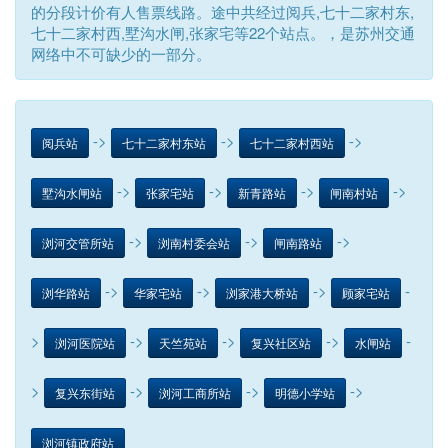
的分段计价有人售票线路。途中共经过阅兵,七十二家村东,
七十二家村西,墅沟水闸,张家宅等22个站点。，是苏州交通
网络中不可缺少的一部分。
->
->
->
阅兵站
七十二家村东站
七十二家村西站
->
->
->
->
墅沟水闸站
张家宅站
新青路站
闸南村站
->
->
->
浏河交管所站
浏南村委会站
闸南路站
->
->
->
-
浏华路站
华家宅站
浏家港大桥站
顾家宅站
>
->
->
->
-
浏河医院站
天竺苑站
复兴社区站
水闸站
>
->
->
->
复兴东街站
浏河工商所站
明德小学站
浏河镇政府站