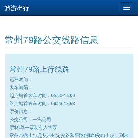
旅游出行
常州79路公交线路信息
常州79路上行线路
运营时间：
发车间隔：
起点站首末车时间：05:30-18:00
终点站首末车时间：06:23-18:53
票价信息：
公交公司：一汽公司
票制:单一票制有人售票
常州79路上行是从常州定安路和平路(湖塘乐购)出发，到常