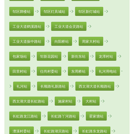
->
->
->
邹区牌楼站
邹区灯具城站
邹区新灯城站
->
->
工业大道鹤溪路站
工业大道会灵路站
->
->
->
工业大道振中路站
向阳桥站
周家大村站
->
->
->
->
包家场站
邹新花园站
新街东站
龙潭村站
->
->
->
-
田里村站
仕尚村委站
东周桥站
礼河用电站
>
->
->
->
礼河站
长顺路礼新路站
西太湖大道长顺路站
->
->
->
西太湖大道长虹路站
施家村站
大村站
->
->
->
长虹路龙江路站
长虹路丫河路站
霍家塘站
->
->
->
漕溪村委站
长虹路湖滨路站
长虹路东龙路站