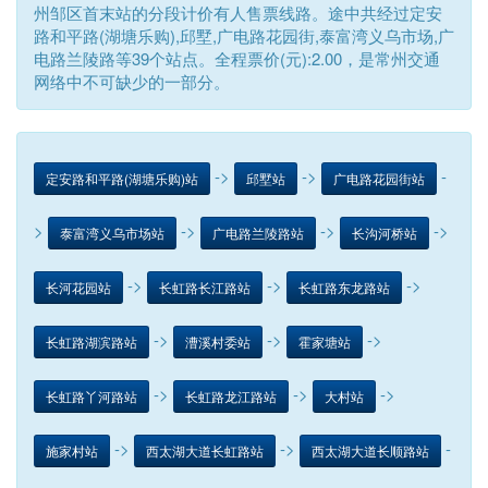
州邹区首末站的分段计价有人售票线路。途中共经过定安
路和平路(湖塘乐购),邱墅,广电路花园街,泰富湾义乌市场,广
电路兰陵路等39个站点。全程票价(元):2.00，是常州交通
网络中不可缺少的一部分。
->
->
-
定安路和平路(湖塘乐购)站
邱墅站
广电路花园街站
>
->
->
->
泰富湾义乌市场站
广电路兰陵路站
长沟河桥站
->
->
->
长河花园站
长虹路长江路站
长虹路东龙路站
->
->
->
长虹路湖滨路站
漕溪村委站
霍家塘站
->
->
->
长虹路丫河路站
长虹路龙江路站
大村站
->
->
-
施家村站
西太湖大道长虹路站
西太湖大道长顺路站