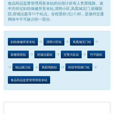
食品药品监督管理局首末站的分段计价有人售票线路。途
中共经过妇幼保健所首末站,清明小区,凤凰城北门,鼓楼医
院,府城法庭等11个站点。全程票价(元):1.00，是滁州交通
网络中不可缺少的一部分。
->
->
->
妇幼保健所首末站
清明小区站
凤凰城北门站
->
->
->
鼓楼医院站
府城法庭站
交警大队站
竹竿园站
->
->
->
->
独山路口站
凤阳驾校站
科技学院南门站
食品药品监督管理局首末站