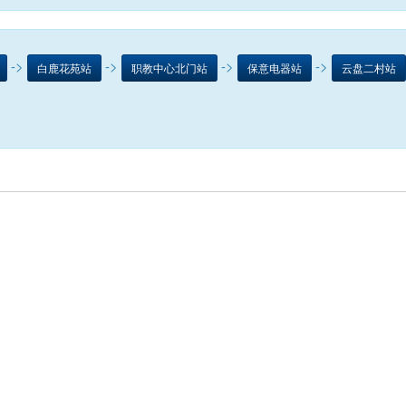
->
->
->
->
白鹿花苑站
职教中心北门站
保意电器站
云盘二村站