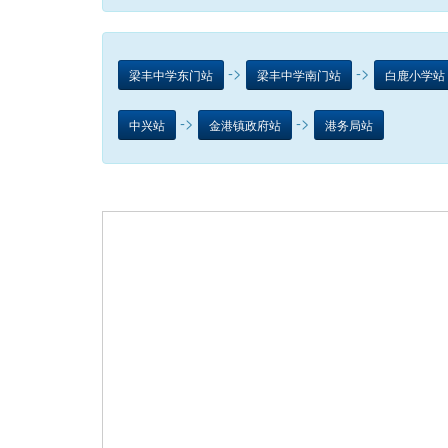
->
->
梁丰中学东门站
梁丰中学南门站
白鹿小学站
->
->
中兴站
金港镇政府站
港务局站