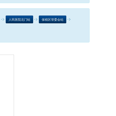
->
->
->
人民医院北门站
保税区管委会站