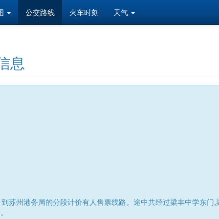
图
公交路线
火车时刻
天气
信息
到苏州港务局的分段计价有人售票线路。途中共经过梁丰中学东门,梁
分。