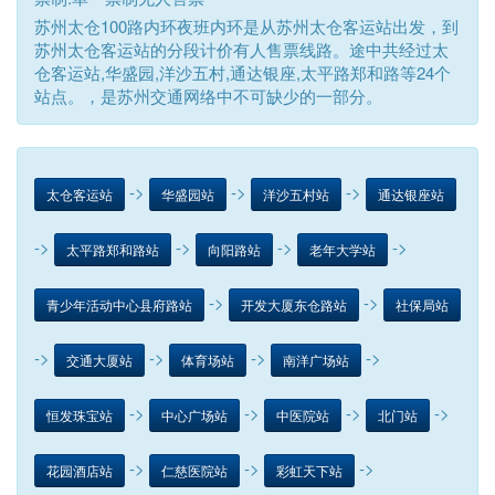
苏州太仓100路内环夜班内环是从苏州太仓客运站出发，到
苏州太仓客运站的分段计价有人售票线路。途中共经过太
仓客运站,华盛园,洋沙五村,通达银座,太平路郑和路等24个
站点。，是苏州交通网络中不可缺少的一部分。
->
->
->
太仓客运站
华盛园站
洋沙五村站
通达银座站
->
->
->
->
太平路郑和路站
向阳路站
老年大学站
->
->
青少年活动中心县府路站
开发大厦东仓路站
社保局站
->
->
->
->
交通大厦站
体育场站
南洋广场站
->
->
->
->
恒发珠宝站
中心广场站
中医院站
北门站
->
->
->
花园酒店站
仁慈医院站
彩虹天下站