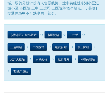
域广场的分段计价有人售票线路。途中共经过东湖小区汇
城小区,市医院,三中,三运司,二医院等12个站点。，是喀什
交通网络中不可缺少的一部分。
->
->
->
东湖小区汇城小区站
市医院站
三中站
->
->
->
->
三运司站
二医院站
电视台站
农三师站
->
->
->
-
房产大楼站
水利处站
教育处站
环疆商城站
>
西域广场站