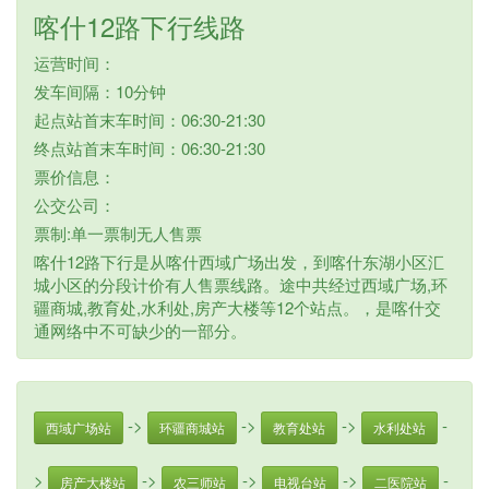
喀什12路下行线路
运营时间：
发车间隔：10分钟
起点站首末车时间：06:30-21:30
终点站首末车时间：06:30-21:30
票价信息：
公交公司：
票制:单一票制无人售票
喀什12路下行是从喀什西域广场出发，到喀什东湖小区汇
城小区的分段计价有人售票线路。途中共经过西域广场,环
疆商城,教育处,水利处,房产大楼等12个站点。，是喀什交
通网络中不可缺少的一部分。
->
->
->
-
西域广场站
环疆商城站
教育处站
水利处站
>
->
->
->
-
房产大楼站
农三师站
电视台站
二医院站