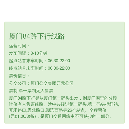
厦门84路下行线路
运营时间：
发车间隔：8-10分钟
起点站首末车时间：06:30-22:00
终点站首末车时间：06:30-22:00
票价信息：
公交公司：厦门公交集团开元公司
票制:单一票制无人售票
厦门84路下行是从厦门第一码头出发，到厦门围里的分段
计价有人售票线路。途中共经过第一码头,第一码头枢纽站,
开禾路口,思北路口,湖滨西路等26个站点。全程票价
(元):1.00/8(折)，是厦门交通网络中不可缺少的一部分。