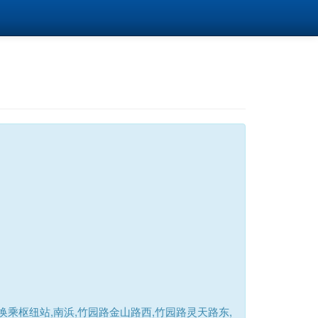
乘枢纽站,南浜,竹园路金山路西,竹园路灵天路东,