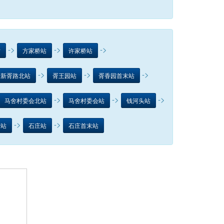
->
->
->
站
方家桥站
许家桥站
->
->
->
街新胥路北站
胥王园站
胥香园首末站
->
->
->
马舍村委会北站
马舍村委会站
钱河头站
->
->
西站
石庄站
石庄首末站