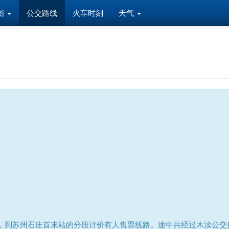
图
公交路线
火车时刻
天气
，到苏州石庄首末站的分段计价有人售票线路。途中共经过木渎公交换