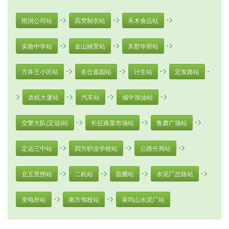
->
->
->
雨润公司站
高梵制衣站
禾木食品站
->
->
->
实验中学站
金山丽景站
东郡华府站
->
->
->
-
方井王小区站
名仕嘉园站
计生站
定发路站
>
->
->
->
农机大厦站
汽车站
城中加油站
->
->
->
交警大队(定远)站
长征路菜市场站
鲁肃广场站
->
->
->
定远三中站
四方职业学校站
公路分局站
->
->
->
->
北五里拐站
二机站
苗圃站
水泥厂岔路站
->
->
变电所站
南方驾校站
泉坞山水泥厂站