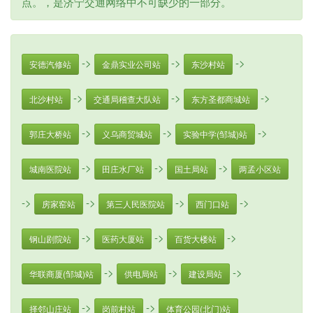
点。，是济宁交通网络中不可缺少的一部分。
->
->
->
安德汽修站
金鼎实业公司站
东沙村站
->
->
->
北沙村站
交通局稽查大队站
东方圣都商城站
->
->
->
郭庄大桥站
义乌商贸城站
实验中学(邹城)站
->
->
->
城南医院站
田庄水厂站
国土局站
两孟小区站
->
->
->
->
房家窑站
第三人民医院站
西门口站
->
->
->
钢山剧院站
医药大厦站
百货大楼站
->
->
->
华联商厦(邹城)站
供电局站
建设局站
->
->
择邻山庄站
岗前村站
体育公园(北门)站