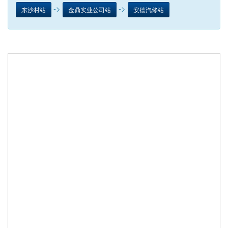
->
->
东沙村站
金鼎实业公司站
安德汽修站