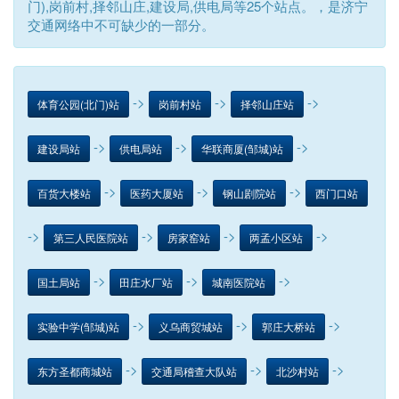
门),岗前村,择邻山庄,建设局,供电局等25个站点。，是济宁
交通网络中不可缺少的一部分。
->
->
->
体育公园(北门)站
岗前村站
择邻山庄站
->
->
->
建设局站
供电局站
华联商厦(邹城)站
->
->
->
百货大楼站
医药大厦站
钢山剧院站
西门口站
->
->
->
->
第三人民医院站
房家窑站
两孟小区站
->
->
->
国土局站
田庄水厂站
城南医院站
->
->
->
实验中学(邹城)站
义乌商贸城站
郭庄大桥站
->
->
->
东方圣都商城站
交通局稽查大队站
北沙村站