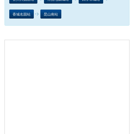
->
香城名园站
昆山南站