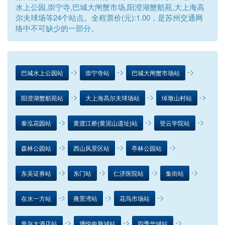
水上公园,崇宁寺,巴城大闸蟹市场,阳澄湖蟹舫苑,大上海高
尔夫球场等24个站点。全程票价(元):1.00，是苏州交通网
络中不可缺少的一部分。
->
->
->
巴城水上公园站
崇宁寺站
巴城大闸蟹市场站
->
->
->
阳澄湖蟹舫苑站
大上海高尔夫球场站
绰墩山村站
->
->
->
泰泓花园站
黄渡江桥(黄泥山遗址)站
登云学院站
->
->
->
森林公园站
西山风景区站
亭林公园站
->
->
->
->
东吴证券站
东门站
仁济医院站
集街站
->
->
->
在水一方站
雍景湾站
花鸟市场站
->
->
->
誉兴大酒店站
博悦电脑城站
四季华城站