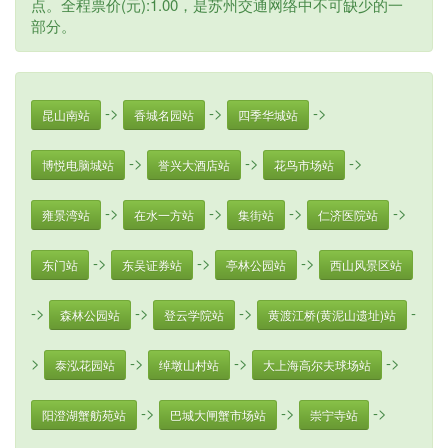
点。全程票价(元):1.00，是苏州交通网络中不可缺少的一
部分。
->
->
->
昆山南站
香城名园站
四季华城站
->
->
->
博悦电脑城站
誉兴大酒店站
花鸟市场站
->
->
->
->
雍景湾站
在水一方站
集街站
仁济医院站
->
->
->
东门站
东吴证券站
亭林公园站
西山风景区站
->
->
->
-
森林公园站
登云学院站
黄渡江桥(黄泥山遗址)站
>
->
->
->
泰泓花园站
绰墩山村站
大上海高尔夫球场站
->
->
->
阳澄湖蟹舫苑站
巴城大闸蟹市场站
崇宁寺站