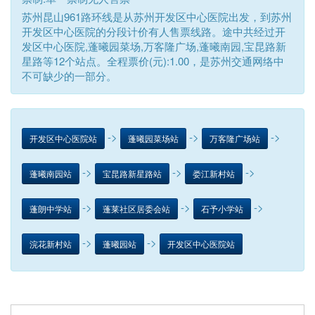
苏州昆山961路环线是从苏州开发区中心医院出发，到苏州
开发区中心医院的分段计价有人售票线路。途中共经过开
发区中心医院,蓬曦园菜场,万客隆广场,蓬曦南园,宝昆路新
星路等12个站点。全程票价(元):1.00，是苏州交通网络中
不可缺少的一部分。
->
->
->
开发区中心医院站
蓬曦园菜场站
万客隆广场站
->
->
->
蓬曦南园站
宝昆路新星路站
娄江新村站
->
->
->
蓬朗中学站
蓬莱社区居委会站
石予小学站
->
->
浣花新村站
蓬曦园站
开发区中心医院站