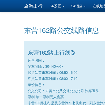
旅游出行
5A景区
5A酒店
在线地
东营162路公交线路信息
东营162路上行线路
运营时间：
发车间隔：30-140分钟
起点站首末车时间：06:50-16:00
终点站首末车时间：08:00-17:10
票价信息：
公交公司：东营市公共交通公交公司-汽车五队
票制:单一票制无人售票
东营162路上行是从东营汽车七队出发，到东营汽