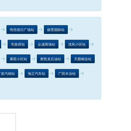
->
->
->
伟浩假日广场站
丽景国际站
->
->
->
->
市政府站
众成商场站
清风小区站
->
->
->
康苑小区站
奥凯龙石油站
天圆铜业站
->
->
->
广发汽销站
海正汽车站
广田木业站