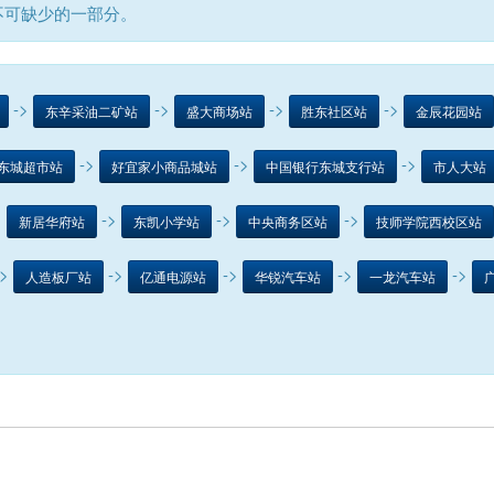
络中不可缺少的一部分。
->
->
->
->
东辛采油二矿站
盛大商场站
胜东社区站
金辰花园站
->
->
->
东城超市站
好宜家小商品城站
中国银行东城支行站
市人大站
>
->
->
->
新居华府站
东凯小学站
中央商务区站
技师学院西校区站
->
->
->
->
->
人造板厂站
亿通电源站
华锐汽车站
一龙汽车站