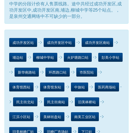
中学的分段计价有人售票线路。途中共经过成功开发区,成
功开发区中,成功开发区南,埔边,柳城中学等25个站点。，
是泉州交通网络中不可缺少的一部分。
->
->
->
成功开发区站
成功开发区中站
成功开发区南站
->
->
->
埔边站
柳城中学站
火炉塘路口站
彭美小学站
->
->
->
->
新华南路站
环西路口站
市医院站
->
->
->
-
体育馆西站
体育馆东站
中旅站
医药商场站
>
->
->
->
民主街北站
民主街南站
旧美林桥站
->
->
->
江滨小区站
美林转盘站
南美工业区站
->
->
->
旧美林糖厂站
旧糖厂市场站
下江站