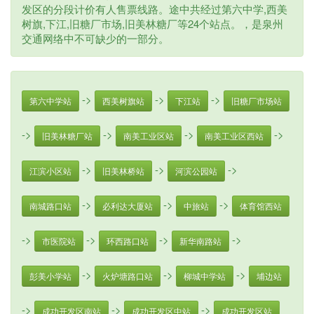
发区的分段计价有人售票线路。途中共经过第六中学,西美
树旗,下江,旧糖厂市场,旧美林糖厂等24个站点。，是泉州
交通网络中不可缺少的一部分。
->
->
->
第六中学站
西美树旗站
下江站
旧糖厂市场站
->
->
->
->
旧美林糖厂站
南美工业区站
南美工业区西站
->
->
->
江滨小区站
旧美林桥站
河滨公园站
->
->
->
南城路口站
必利达大厦站
中旅站
体育馆西站
->
->
->
->
市医院站
环西路口站
新华南路站
->
->
->
彭美小学站
火炉塘路口站
柳城中学站
埔边站
->
->
->
成功开发区南站
成功开发区中站
成功开发区站