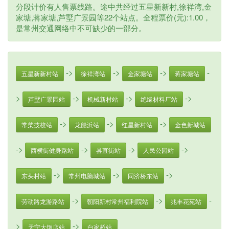
分段计价有人售票线路。途中共经过五星新新村,徐祥湾,金
家塘,蒋家塘,芦墅广景园等22个站点。全程票价(元):1.00，
是常州交通网络中不可缺少的一部分。
->
->
->
-
五星新新村站
徐祥湾站
金家塘站
蒋家塘站
>
->
->
->
芦墅广景园站
机械新村站
绝缘材料厂站
->
->
->
常柴技校站
龙船浜站
红星新村站
金色新城站
->
->
->
->
西横街健身路站
县直街站
人民公园站
->
->
->
东头村站
常州电脑城站
同济桥东站
->
->
-
劳动路龙游路站
朝阳新村常州福利院站
兆丰花苑站
>
->
天宁大饭店站
白家桥站