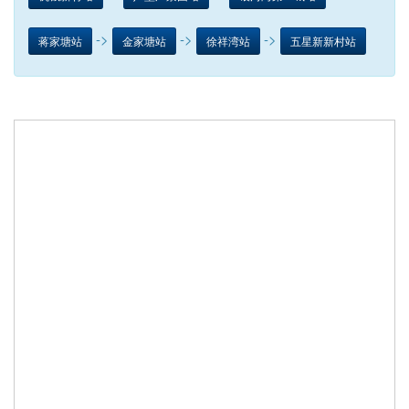
->
->
->
蒋家塘站
金家塘站
徐祥湾站
五星新新村站