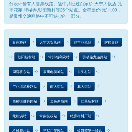
分段计价有人售票线路。途中共经过白家桥,天宁大饭店,兆
丰花苑,牌楼弄,朝阳新村等26个站点。全程票价(元):1.00，
是常州交通网络中不可缺少的一部分。
->
->
->
白家桥站
天宁大饭店站
兆丰花苑站
牌楼弄站
->
->
->
->
朝阳新村站
常州福利院站
劳动路龙游路站
->
->
->
同济桥东站
常州电脑城站
东头村站
->
->
->
广化街吊桥路站
南大街站
北大街站
->
->
->
西横街健身路站
金色新城站
红星新村站
->
->
->
龙船浜站
常柴技校站
绝缘材料厂站
->
->
->
机械新村站
芦墅广景园站
银河湾第一城站