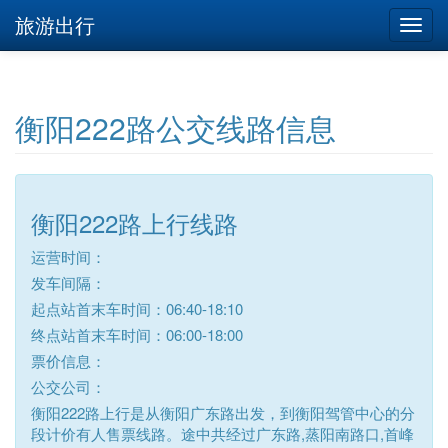
旅游出行
衡阳222路公交线路信息
衡阳222路上行线路
运营时间：
发车间隔：
起点站首末车时间：06:40-18:10
终点站首末车时间：06:00-18:00
票价信息：
公交公司：
衡阳222路上行是从衡阳广东路出发，到衡阳驾管中心的分
段计价有人售票线路。途中共经过广东路,蒸阳南路口,首峰