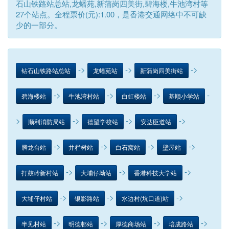
石山铁路站总站,龙蟠苑,新蒲岗四美街,碧海楼,牛池湾村等
27个站点。全程票价(元):1.00，是香港交通网络中不可缺
少的一部分。
->
->
->
钻石山铁路站总站
龙蟠苑站
新蒲岗四美街站
->
->
->
-
碧海楼站
牛池湾村站
白虹楼站
基顺小学站
>
->
->
->
顺利消防局站
德望学校站
安达臣道站
->
->
->
->
腾龙台站
井栏树站
白石窝站
壁屋站
->
->
->
打鼓岭新村站
大埔仔坳站
香港科技大学站
->
->
->
大埔仔村站
银影路站
水边村(坑口道)站
->
->
->
->
半见村站
明德邨站
厚德商场站
培成路站