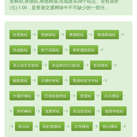
景林邨,厚德邨,厚德商场,培成路等28个站点。全程票价
(元):1.00，是香港交通网络中不可缺少的一部分。
->
->
->
->
欣景路站
景林邨站
厚德邨站
厚德商场站
->
->
->
培成路站
富宁花园站
将军澳医院站
->
->
->
圣云仙天主堂站
水边村(坑口道)站
影业路站
->
->
->
银影路站
大埔仔村站
香港科技大学站
->
->
->
-
大埔仔坳站
打鼓岭新村站
壁屋站
白石窝站
>
->
->
->
井栏树站
龙窝村站
安达臣道站
德望学校站
->
->
->
->
->
彩云站
彩虹铁路站
红萼楼站
锦云楼站