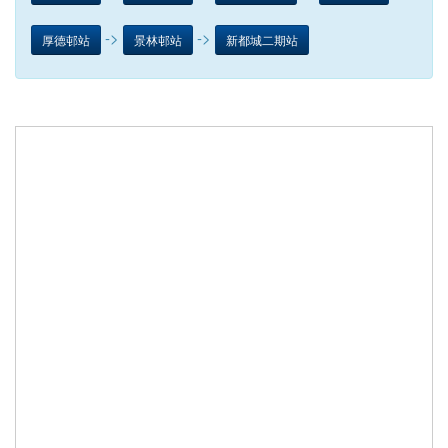
->
->
厚德邨站
景林邨站
新都城二期站