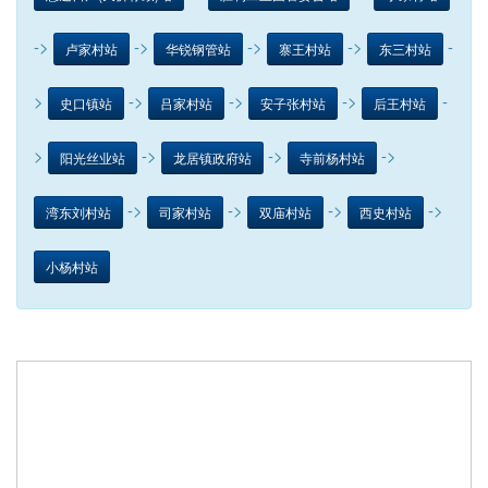
->
->
->
->
-
卢家村站
华锐钢管站
寨王村站
东三村站
>
->
->
->
-
史口镇站
吕家村站
安子张村站
后王村站
>
->
->
->
阳光丝业站
龙居镇政府站
寺前杨村站
->
->
->
->
湾东刘村站
司家村站
双庙村站
西史村站
小杨村站