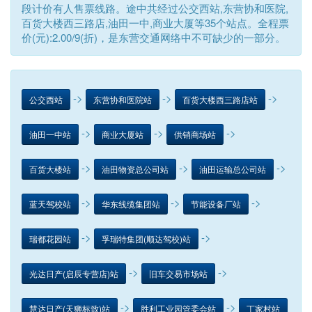
段计价有人售票线路。途中共经过公交西站,东营协和医院,
百货大楼西三路店,油田一中,商业大厦等35个站点。全程票
价(元):2.00/9(折)，是东营交通网络中不可缺少的一部分。
->
->
->
公交西站
东营协和医院站
百货大楼西三路店站
->
->
->
油田一中站
商业大厦站
供销商场站
->
->
->
百货大楼站
油田物资总公司站
油田运输总公司站
->
->
->
蓝天驾校站
华东线缆集团站
节能设备厂站
->
->
瑞都花园站
孚瑞特集团(顺达驾校)站
->
->
光达日产(启辰专营店)站
旧车交易市场站
->
->
慧达日产(天狮标致)站
胜利工业园管委会站
丁家村站