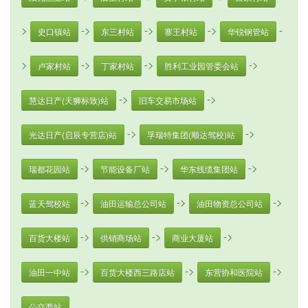
>
->
->
->
-
史口镇站
东三村站
寨王村站
华锐钢管站
>
->
->
->
卢家村站
丁家村站
胜利工业园管委会站
->
->
慧达日产(天狮标致)站
旧车交易市场站
->
->
光达日产(启辰专营店)站
孚瑞特集团(顺达驾校)站
->
->
->
瑞都花园站
节能设备厂站
华东线缆集团站
->
->
->
蓝天驾校站
油田运输总公司站
油田物资总公司站
->
->
->
百货大楼站
供销商场站
商业大厦站
->
->
->
油田一中站
百货大楼西三路店站
东营协和医院站
公交西站