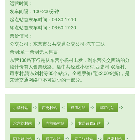
运营时间：
发车间隔：100-200分钟
起点站首末车时间：06:30-17:10
终点站首末车时间：06:50-17:30
票价信息：
公交公司：东营市公共交通公交公司-汽车三队
票制:单一票制无人售票
东营138路下行是从东营小杨村出发，到东营公交西站的分
段计价有人售票线路。途中共经过小杨村,西史村,双庙村,
司家村,湾东刘村等35个站点。全程票价(元):2.00/9(折)，是
东营交通网络中不可缺少的一部分。
->
->
->
->
小杨村站
西史村站
双庙村站
司家村站
->
->
->
湾东刘村站
寺前杨村站
龙居镇政府站
->
->
->
-
阳光丝业站
后王村站
安子张村站
吕家村站