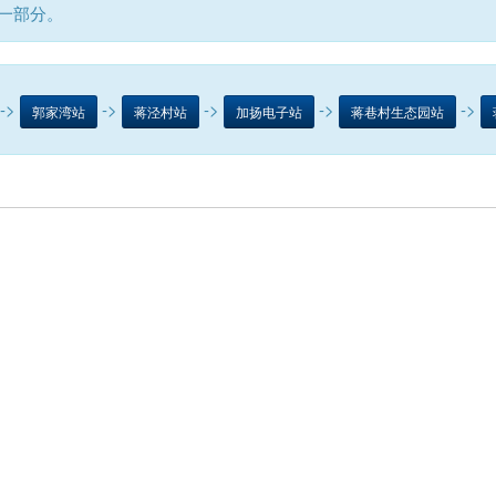
的一部分。
->
->
->
->
->
郭家湾站
蒋泾村站
加扬电子站
蒋巷村生态园站