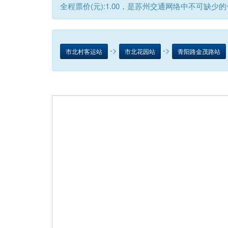
全程票价(元):1.00，是苏州交通网络中不可缺少
->
->
市北村客运站
市北花园站
青阳路金茂路站