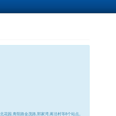
花园,青阳路金茂路,郭家湾,蒋泾村等8个站点。