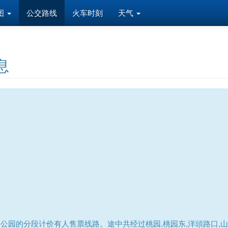
图
公交路线
火车时刻
天气
息
公园的分段计价有人售票线路。途中共经过桃园,桃园东,洋頭路口,山