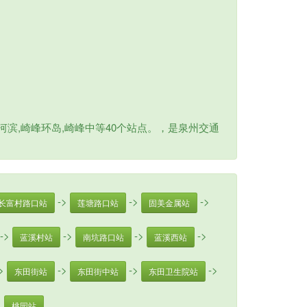
滨,崎峰环岛,崎峰中等40个站点。，是泉州交通
->
->
->
长富村路口站
莲塘路口站
固美金属站
->
->
->
->
蓝溪村站
南坑路口站
蓝溪西站
>
->
->
->
东田街站
东田街中站
东田卫生院站
>
桃园站