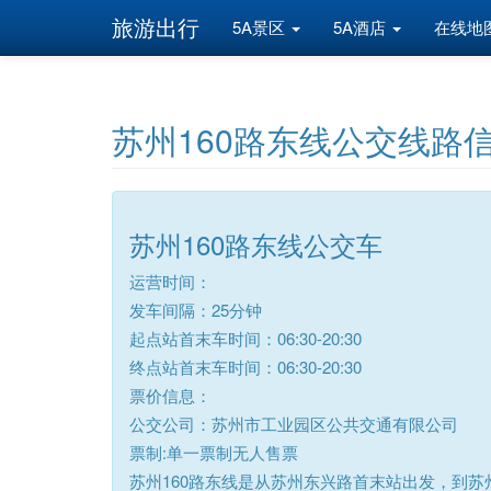
旅游出行
5A景区
5A酒店
在线地
苏州160路东线公交线路
苏州160路东线公交车
运营时间：
发车间隔：25分钟
起点站首末车时间：06:30-20:30
终点站首末车时间：06:30-20:30
票价信息：
公交公司：苏州市工业园区公共交通有限公司
票制:单一票制无人售票
苏州160路东线是从苏州东兴路首末站出发，到苏