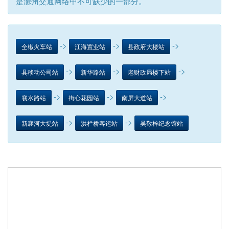
是滁州交通网络中不可缺少的一部分。
->
->
->
全椒火车站
江海置业站
县政府大楼站
->
->
->
县移动公司站
新华路站
老财政局楼下站
->
->
->
襄水路站
街心花园站
南屏大道站
->
->
新襄河大堤站
洪栏桥客运站
吴敬梓纪念馆站