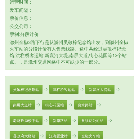
运营时间：
发车间隔：
票价信息：
公交公司：
票制:分段计价
滁州全椒3路下行是从滁州吴敬梓纪念馆出发，到滁州全椒
火车站的分段计价有人售票线路。途中共经过吴敬梓纪念
馆,洪栏桥客运站,新襄河大堤,南屏大道,街心花园等12个站
点。，是滁州交通网络中不可缺少的一部分。
->
->
->
吴敬梓纪念馆站
洪栏桥客运站
新襄河大堤站
->
->
->
南屏大道站
街心花园站
襄水路站
->
->
->
老财政局楼下站
新华路站
县移动公司站
->
->
县政府大楼站
江海置业站
全椒火车站