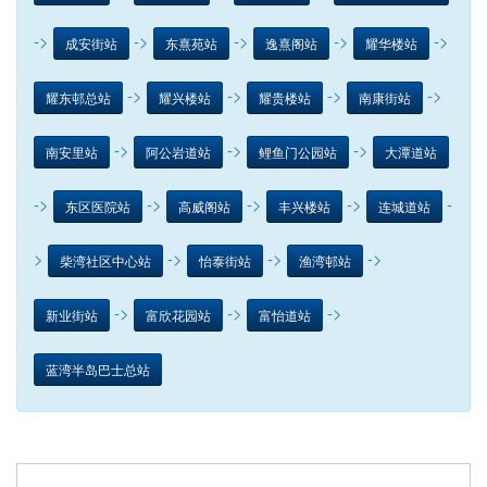
->
->
->
->
->
成安街站
东熹苑站
逸熹阁站
耀华楼站
->
->
->
->
耀东邨总站
耀兴楼站
耀贵楼站
南康街站
->
->
->
南安里站
阿公岩道站
鲤鱼门公园站
大潭道站
->
->
->
->
-
东区医院站
高威阁站
丰兴楼站
连城道站
>
->
->
->
柴湾社区中心站
怡泰街站
渔湾邨站
->
->
->
新业街站
富欣花园站
富怡道站
蓝湾半岛巴士总站