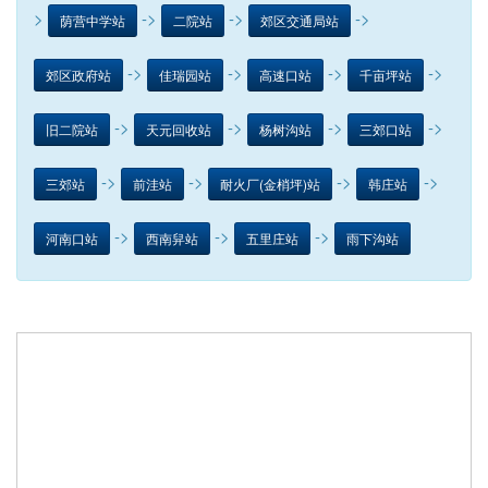
>
->
->
->
荫营中学站
二院站
郊区交通局站
->
->
->
->
郊区政府站
佳瑞园站
高速口站
千亩坪站
->
->
->
->
旧二院站
天元回收站
杨树沟站
三郊口站
->
->
->
->
三郊站
前洼站
耐火厂(金梢坪)站
韩庄站
->
->
->
河南口站
西南舁站
五里庄站
雨下沟站