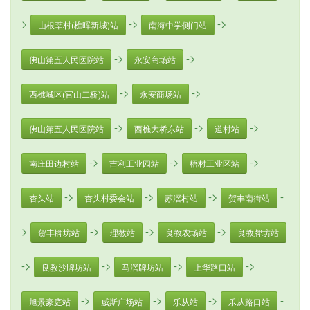
>
->
->
山根莘村(樵晖新城)站
南海中学侧门站
->
->
佛山第五人民医院站
永安商场站
->
->
西樵城区(官山二桥)站
永安商场站
->
->
->
佛山第五人民医院站
西樵大桥东站
道村站
->
->
->
南庄田边村站
吉利工业园站
梧村工业区站
->
->
->
-
杏头站
杏头村委会站
苏滘村站
贺丰南街站
>
->
->
->
贺丰牌坊站
理教站
良教农场站
良教牌坊站
->
->
->
->
良教沙牌坊站
马滘牌坊站
上华路口站
->
->
->
-
旭景豪庭站
威斯广场站
乐从站
乐从路口站