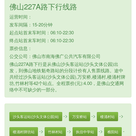
佛山227A路下行线路
运营时间：
发车间隔：15-20分钟
起点站首末车时间：06:10-22:30
终点站首末车时间：06:10-22:30
票价信息：
公交公司：佛山市南海佛广公共汽车有限公司
佛山227A路下行是从佛山沙头客运站(沙头文体公园)出
发，到佛山地铁魁奇路站的分段计价有人售票线路。途中
共经过沙头客运站(沙头文体公园),万安桥,楼涌村,楼涌村牌
坊,竹林村等42个站点。全程票价(元):4.00，是佛山交通网
络中不可缺少的一部分。
->
->
->
沙头客运站(沙头文体公园)站
万安桥站
楼涌村站
->
->
->
-
楼涌村牌坊站
竹林村站
执信中学站
樵阳站