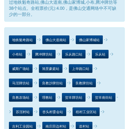
过地铁魁奇路站,佛山大道南,佛山家博城,小布,腾冲牌坊等
38个站点。全程票价(元):4.00，是佛山交通网络中不可缺
少的一部分。
->
->
->
地铁魁奇路站
佛山大道南站
佛山家博城站
->
->
->
->
小布站
腾冲牌坊站
乐从路口站
乐从站
->
->
->
威斯广场站
旭景豪庭站
上华路口站
->
->
->
马滘牌坊站
良教沙牌坊站
良教牌坊站
->
->
->
-
良教农场站
理教站
贺丰牌坊站
贺丰南街站
>
->
->
->
苏滘村站
杏头村委会站
梧村工业区站
->
->
->
吉利工业园站
南庄田边村站
道村站