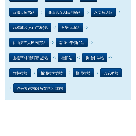
->
->
->
西樵大桥东站
佛山第五人民医院站
永安商场站
->
->
西樵城区(官山二桥)站
永安商场站
->
->
佛山第五人民医院站
南海中学侧门站
->
->
->
山根莘村(樵晖新城)站
樵阳站
执信中学站
->
->
->
-
竹林村站
楼涌村牌坊站
楼涌村站
万安桥站
>
沙头客运站(沙头文体公园)站