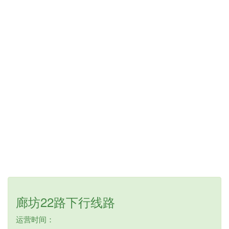
廊坊22路下行线路
运营时间：