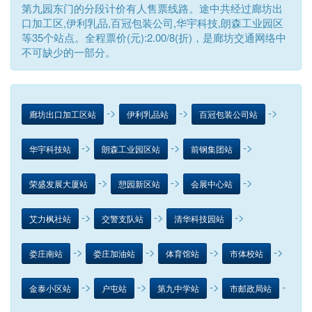
第九园东门的分段计价有人售票线路。途中共经过廊坊出
口加工区,伊利乳品,百冠包装公司,华宇科技,朗森工业园区
等35个站点。全程票价(元):2.00/8(折)，是廊坊交通网络中
不可缺少的一部分。
->
->
->
廊坊出口加工区站
伊利乳品站
百冠包装公司站
->
->
->
华宇科技站
朗森工业园区站
前钢集团站
->
->
->
荣盛发展大厦站
憩园新区站
会展中心站
->
->
->
艾力枫社站
交警支队站
清华科技园站
->
->
->
->
娄庄南站
娄庄加油站
体育馆站
市体校站
->
->
->
-
金泰小区站
户屯站
第九中学站
市邮政局站