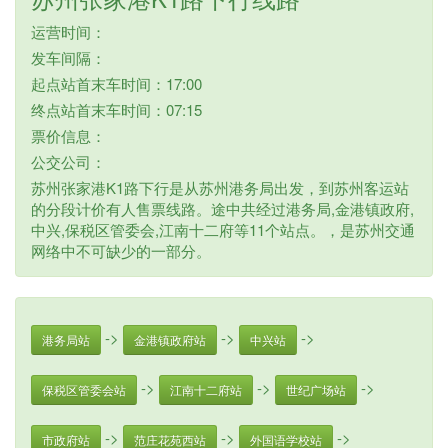
运营时间：
发车间隔：
起点站首末车时间：17:00
终点站首末车时间：07:15
票价信息：
公交公司：
苏州张家港K1路下行是从苏州港务局出发，到苏州客运站
的分段计价有人售票线路。途中共经过港务局,金港镇政府,
中兴,保税区管委会,江南十二府等11个站点。，是苏州交通
网络中不可缺少的一部分。
->
->
->
港务局站
金港镇政府站
中兴站
->
->
->
保税区管委会站
江南十二府站
世纪广场站
->
->
->
市政府站
范庄花苑西站
外国语学校站