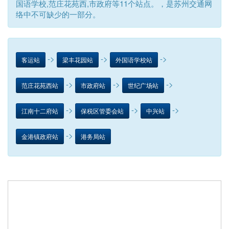
国语学校,范庄花苑西,市政府等11个站点。，是苏州交通网
络中不可缺少的一部分。
->
->
->
客运站
梁丰花园站
外国语学校站
->
->
->
范庄花苑西站
市政府站
世纪广场站
->
->
->
江南十二府站
保税区管委会站
中兴站
->
金港镇政府站
港务局站