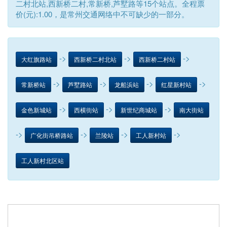
二村北站,西新桥二村,常新桥,芦墅路等15个站点。全程票
价(元):1.00，是常州交通网络中不可缺少的一部分。
->
->
->
大红旗路站
西新桥二村北站
西新桥二村站
->
->
->
->
常新桥站
芦墅路站
龙船浜站
红星新村站
->
->
->
金色新城站
西横街站
新世纪商城站
南大街站
->
->
->
->
广化街吊桥路站
兰陵站
工人新村站
工人新村北区站