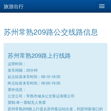
旅游出行
苏州常熟209路公交线路信息
苏州常熟209路上行线路
运营时间：
发车间隔：20分钟
起点站首末车时间：06:10-19:30
终点站首末车时间：06:00-19:30
票价信息：
公交公司：常熟市城乡公交客运有限公司
票制:单一票制无人售票
苏州常熟209路上行是从苏州客运站出发，到苏州新港口的