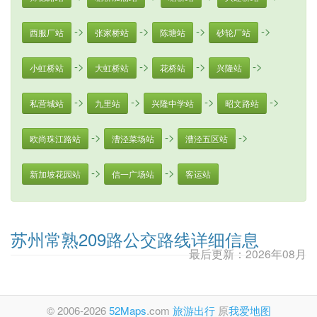
->
->
->
->
西服厂站
张家桥站
陈塘站
砂轮厂站
->
->
->
->
小虹桥站
大虹桥站
花桥站
兴隆站
->
->
->
->
私营城站
九里站
兴隆中学站
昭文路站
->
->
->
欧尚珠江路站
漕泾菜场站
漕泾五区站
->
->
新加坡花园站
信一广场站
客运站
苏州常熟209路公交路线详细信息
最后更新：2026年08月
© 2006-2026
52Maps
.com
旅游出行
原
我爱地图