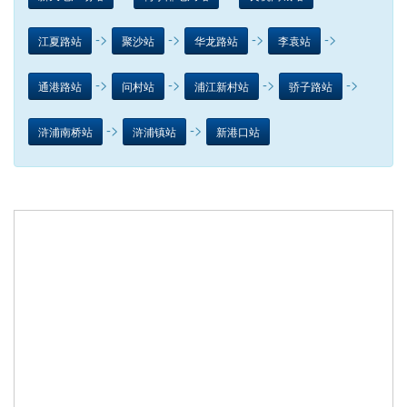
->
->
->
->
江夏路站
聚沙站
华龙路站
李袁站
->
->
->
->
通港路站
问村站
浦江新村站
骄子路站
->
->
浒浦南桥站
浒浦镇站
新港口站