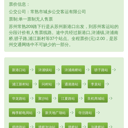
票价信息：
公交公司：常熟市城乡公交客运有限公司
票制:单一票制无人售票
苏州常熟209路下行是从苏州新港口出发，到苏州客运站的
分段计价有人售票线路。途中共经过新港口,浒浦镇,浒浦南
桥,骄子路,浦江新村等37个站点。全程票价(元):2.00，是苏
州交通网络中不可缺少的一部分。
->
->
->
->
新港口站
浒浦镇站
浒浦南桥站
骄子路站
->
->
->
->
浦江新村站
问村站
通港路站
李袁站
->
->
->
->
华龙路站
聚沙站
江夏路站
良机商城站
->
->
->
梅李邮电局站
新天地广场站
寺泾路站
->
->
->
->
师德路站
塘桥加油站
塘桥站
兴建桥站