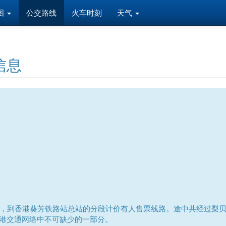
图
公交路线
火车时刻
天气
信息
，到香港葵芳铁路站总站的分段计价有人售票线路。途中共经过梨贝街
是香港交通网络中不可缺少的一部分。