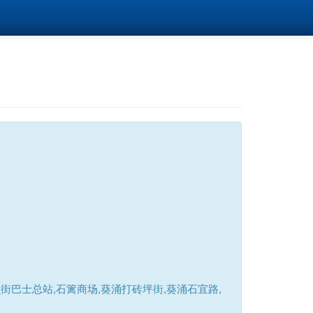
巴士总站,石篱商场,葵涌打砖坪街,葵涌石宜路,