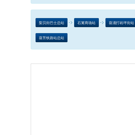
->
->
梨贝街巴士总站
石篱商场站
葵涌打砖坪街站
葵芳铁路站总站