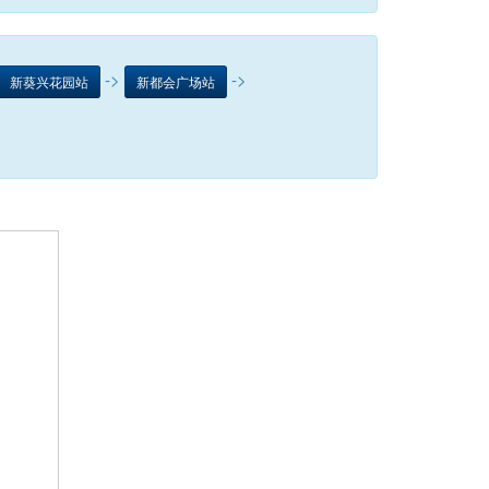
->
->
新葵兴花园站
新都会广场站