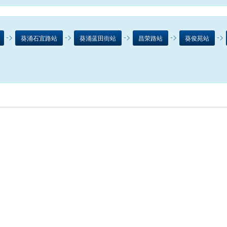
->
->
->
->
->
葵涌石宜路站
葵涌蓝田街站
昌荣路站
葵俊苑站