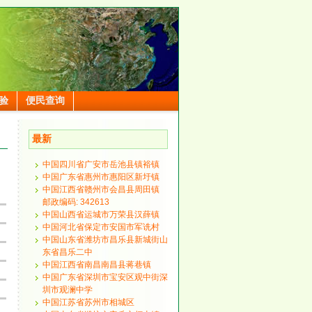
验
便民查询
最新
中国四川省广安市岳池县镇裕镇
中国广东省惠州市惠阳区新圩镇
中国江西省赣州市会昌县周田镇
邮政编码: 342613
中国山西省运城市万荣县汉薛镇
中国河北省保定市安国市军诜村
中国山东省潍坊市昌乐县新城街山
东省昌乐二中
中国江西省南昌南昌县蒋巷镇
中国广东省深圳市宝安区观中街深
圳市观澜中学
中国江苏省苏州市相城区