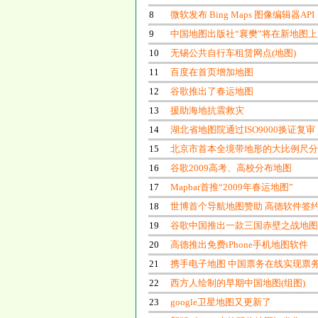
8
微软发布 Bing Maps 图像编辑器API
9
中国地图出版社“襄樊”将在新地图
10
无锡公共自行车租赁网点(地图)
11
百度在首页增加地图
12
谷歌推出了春运地图
13
援助海地抗震救灾
14
湖北省地图院通过ISO9000换证复审
15
北京市首本全境带地形的大比例尺分
16
谷歌2009高考、高校分布地图
17
Mapbar首推“2009年春运地图”
18
世博首个导航地图赞助 高德软件签
19
谷歌中国推出一款三国赤壁之战地图
20
高德推出免费iPhone手机地图软件
21
携手电子地图 中国票务在线实现票
22
西方人绘制的早期中国地图(组图)
23
google卫星地图又更新了